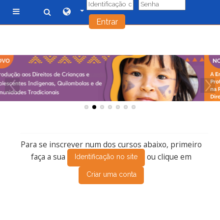
Entrar
Painel lateral
Ir para o conteúdo principal
Para se inscrever num dos cursos abaixo, primeiro
faça a sua
ou clique em
Identificação no site
Criar uma conta